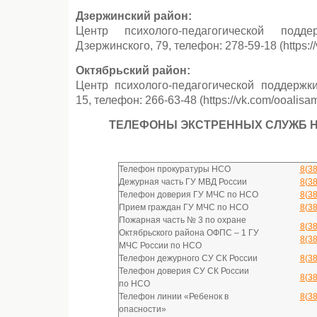
Дзержинский район:
Центр психолого-педагогической подде
Дзержинского, 79, телефон: 278-59-18 (https://
Октябрьский район:
Центр психолого-педагогической поддержки
15, телефон: 266-63-48 (https://vk.com/ooalisa
ТЕЛЕФОНЫ ЭКСТРЕННЫХ СЛУЖБ 
Телефон прокуратуры НСО
8(3
Дежурная часть ГУ МВД России
8(3
Телефон доверия ГУ МЧС по НСО
8(3
Прием граждан ГУ МЧС по НСО
8(3
Пожарная часть № 3 по охране
8(3
Октябрьского района ОФПС – 1 ГУ
8(3
МЧС России по НСO
Телефон дежурного СУ СК России
8(3
Телефон доверия СУ СК России
8(3
по НСО
Телефон линии «Ребенок в
8(3
опасности»