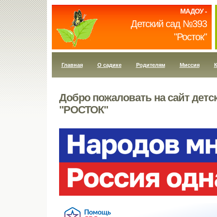
МАДОУ -
Детский сад №393
"Росток"
Главная
О садике
Родителям
Миссия
К
Добро пожаловать на сайт детс
"РОСТОК"