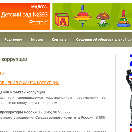
МАДОУ -
Детский сад №393
"Росток"
Родителям
Миссия
Контакты
Сведения об образовательной ор
 коррупции
ТЫ
ООБЩЕНИЯ О ФАКТАХ КОРРУПЦИИ
ения о фактах коррупции
мся или свершившемся коррупционном преступлении Вы
 власти по следующим телефонам:
 прокуратуры России:
+7 (495) 987-56-56
енного управления Следственного комитета России:
8-800-