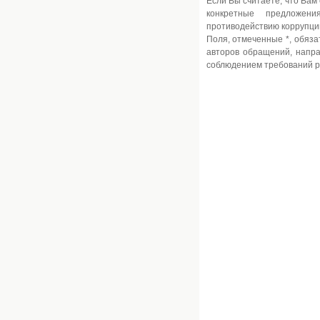
Если Вы считаете, что Вам
конкретные предложен
противодействию коррупции
Поля, отмеченные *, обяз
авторов обращений, напра
соблюдением требований р