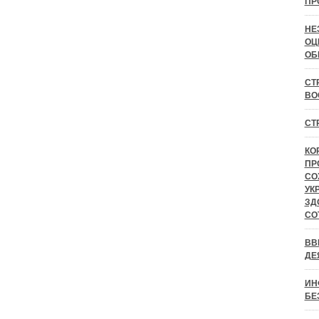
ПР
НЕ
ОЦ
ОБ
СТ
ВО
СТ
КО
ПР
СО
УК
ЗД
СО
ВВ
ДЕ
ИН
БЕ