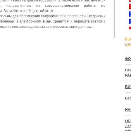
 стали известны факты коррупции, а также если у Вас имеются
ия, направленные на совершенствование работы по
, Вы можете сообщить об этом.
ательны для заполнения Информация о персональных данных
вленных в электронном виде, хранится и обрабатывается с
оссийского законодательства о персональных данных.
ВЕ
СЛ
ФО
ВО
РА
ВИ
БЕ
НА
ОБ
ДЕ