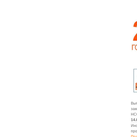
В
за
НС
14.
Ин
про
По