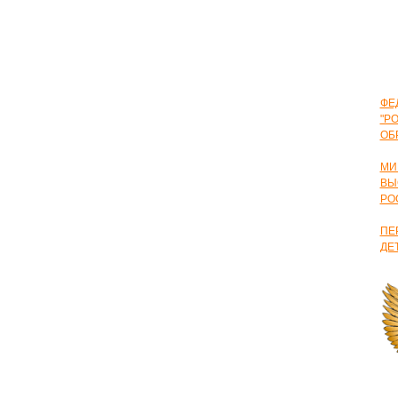
ФЕ
"Р
ОБ
МИ
ВЫ
РО
ПЕ
ДЕ