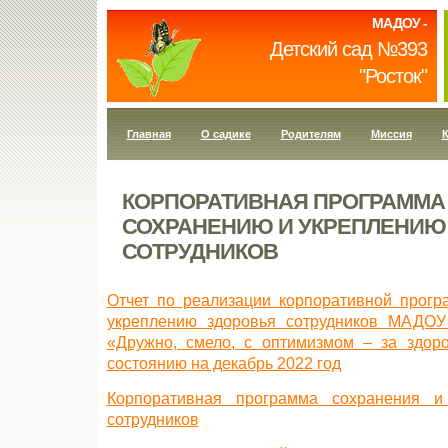
МАДОУ -
Детский сад №393
"Росток"
Главная
О садике
Родителям
Миссия
К
КОРПОРАТИВНАЯ ПРОГРАММА
СОХРАНЕНИЮ И УКРЕПЛЕНИЮ
СОТРУДНИКОВ
Отчет по реализации корпоративной прог
укреплению здоровья сотрудников МАДО
«Дружно, смело, с оптимизмом – за здор
состоянию на декабрь 2022 год
Корпоративная программа сохранения и
сотрудников