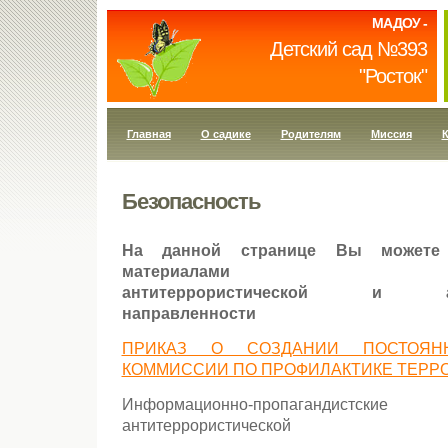
МАДОУ -
Детский сад №393
"Росток"
Главная
О садике
Родителям
Миссия
К
Безопасность
На данной странице Вы можете 
материалами
антитеррористической и анти
направленности
ПРИКАЗ О СОЗДАНИИ ПОСТОЯН
КОММИССИИ ПО ПРОФИЛАКТИКЕ ТЕРР
Информационно-пропагандист
антитеррористической