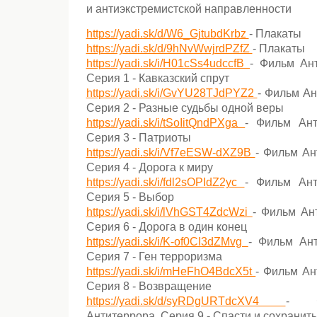
и антиэкстремистской направленности
https://yadi.sk/d/W6_GjtubdKrbz
- Плакаты
https://yadi.sk/d/9hNvWwjrdPZfZ
- Плакаты
https://yadi.sk/i/H01cSs4udccfB
- Фильм Ант
Серия 1 - Кавказский спрут
https://yadi.sk/i/GvYU28TJdPYZ2
- Фильм Ан
Серия 2 - Разные судьбы одной веры
https://yadi.sk/i/tSoIitQndPXga
- Фильм Ант
Серия 3 - Патриоты
https://yadi.sk/i/Vf7eESW-dXZ9B
- Фильм Ан
Серия 4 - Дорога к миру
https://yadi.sk/i/fdl2sOPIdZ2yc
- Фильм Ант
Серия 5 - Выбор
https://yadi.sk/i/lVhGST4ZdcWzi
- Фильм Ан
Серия 6 - Дорога в один конец
https://yadi.sk/i/K-of0CI3dZMvg
- Фильм Ант
Серия 7 - Ген терроризма
https://yadi.sk/i/mHeFhO4BdcX5t
- Фильм Ан
Серия 8 - Возвращение
https://yadi.sk/d/syRDgURTdcXV4
- Ф
Антитеррора. Серия 9 - Спасти и сохранить