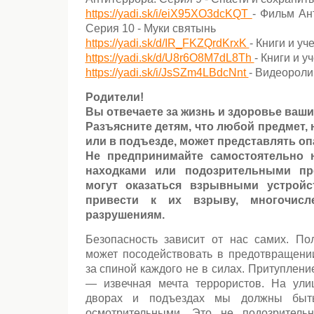
https://yadi.sk/i/eiX95XO3dcKQT
- Фильм Ан
Серия 10 - Муки святынь
https://yadi.sk/d/IR_FKZQrdKrxK
- Книги и у
https://yadi.sk/d/U8r6O8M7dL8Th
- Книги и 
https://yadi.sk/i/JsSZm4LBdcNnt
- Видеороли
Родители!
Вы отвечаете за жизнь и здоровье ваши
Разъясните детям, что любой предмет,
или в подъезде, может представлять оп
Не предпринимайте самостоятельно 
находками или подозрительными пр
могут оказаться взрывными устройс
привести к их взрыву, многочис
разрушениям.
Безопасность зависит от нас самих. По
может посодействовать в предотвращении
за спиной каждого не в силах. Притуплен
— извечная мечта террористов. На улиц
дворах и подъездах мы должны быть
осмотрительными. Это не подозритель