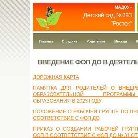
МАДОУ -
Детский сад №393
"Росток"
Главная
О садике
Родителям
Миссия
К
ВВЕДЕНИЕ ФОП ДО В ДЕЯТЕЛ
ДОРОЖНАЯ КАРТА
ПАМЯТКА ДЛЯ РОДИТЕЛЕЙ О ВНЕДР
ОБРАЗОВАТЕЛЬНОЙ ПРОГРАММ
ОБРАЗОВАНИЯ В 2023 ГОДУ
ПОЛОЖЕНИЕ О РАБОЧЕЙ ГРУППЕ ПО ПР
СООТВЕТСТВИЕ С ФОП ДО
ПРИКАЗ О СОЗДАНИИ РАБОЧЕЙ ГРУП
ООП В СООТВЕТСТВИЕ С ФОП ДО № 31 ОТ 2