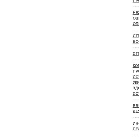
ПР
НЕ
ОЦ
ОБ
СТ
ВО
СТ
КО
ПР
СО
УК
ЗД
СО
ВВ
ДЕ
ИН
БЕ