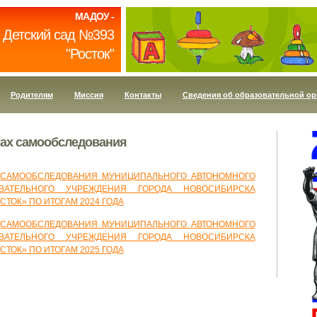
МАДОУ -
Детский сад №393
"Росток"
Родителям
Миссия
Контакты
Сведения об образовательной ор
тах самообследования
М САМООБСЛЕДОВАНИЯ МУНИЦИПАЛЬНОГО АВТОНОМНОГО
ВАТЕЛЬНОГО УЧРЕЖДЕНИЯ ГОРОДА НОВОСИБИРСКА
СТОК» ПО ИТОГАМ 2024 ГОДА
М САМООБСЛЕДОВАНИЯ МУНИЦИПАЛЬНОГО АВТОНОМНОГО
ВАТЕЛЬНОГО УЧРЕЖДЕНИЯ ГОРОДА НОВОСИБИРСКА
СТОК» ПО ИТОГАМ 2025 ГОДА