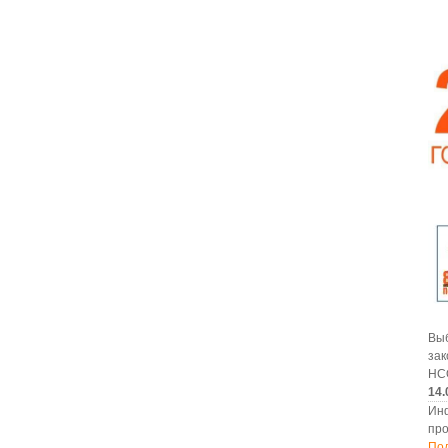
В
за
НС
14.
Ин
про
По