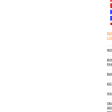
ВЕ
СЛ
ФО
ВО
РА
ВИ
БЕ
НА
ОБ
ДЕ