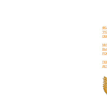
ФЕ
"Р
ОБ
МИ
ВЫ
РО
ПЕ
ДЕ