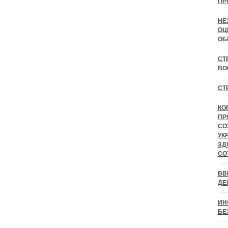
ПР
НЕ
ОЦ
ОБ
СТ
ВО
СТ
КО
ПР
СО
УК
ЗД
СО
ВВ
ДЕ
ИН
БЕ