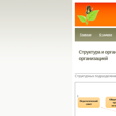
Главная
О садике
Структура и орг
организацией
Cтруктурных подразделени