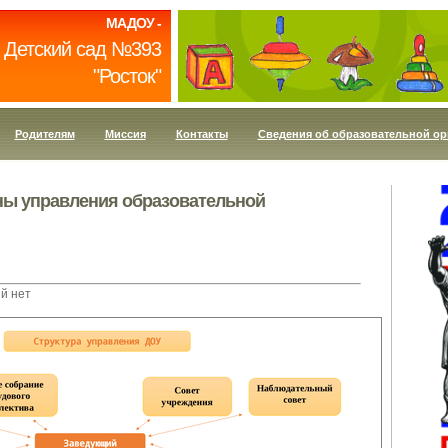
МАДОУ -
Детский сад №393
"Росток"
Родителям
Миссия
Контакты
Сведения об образовательной ор
аны управления образовательной
й нет