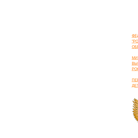
ФЕ
"Р
ОБ
МИ
ВЫ
РО
ПЕ
ДЕ