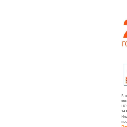
В
за
НС
14.
Ин
про
По