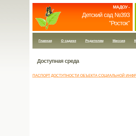
МАДОУ -
Детский сад №393
"Росток"
Главная
О садике
Родителям
Миссия
К
Доступная среда
ПАСПОРТ ДОСТУПНОСТИ ОБЪЕКТА СОЦИАЛЬНОЙ ИНФ